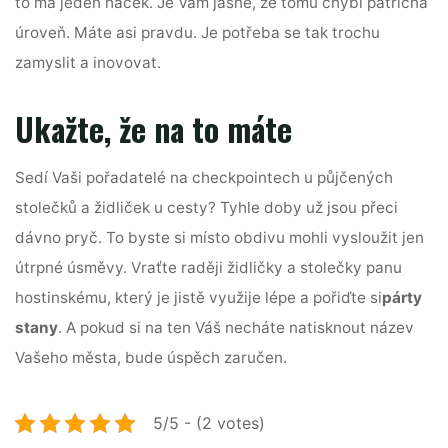
to má jeden háček. Je Vám jasné, že tomu chybí patřičná
úroveň. Máte asi pravdu. Je potřeba se tak trochu
zamyslit a inovovat.
Ukažte, že na to máte
Sedí Vaši pořadatelé na checkpointech u půjčených
stolečků a židliček u cesty? Tyhle doby už jsou přeci
dávno pryč. To byste si místo obdivu mohli vysloužit jen
útrpné úsměvy. Vraťte raději židličky a stolečky panu
hostinskému, který je jistě využije lépe a pořiďte si
párty
stany
. A pokud si na ten Váš necháte natisknout název
Vašeho města, bude úspěch zaručen.
5/5 - (2 votes)