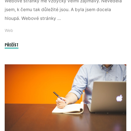
Webové stránky mě vždycky velmi zajímavý. Nevěděla
jsem, k čemu tak důležité jsou. A byla jsem docela
hloupá. Webové stránky …
Web
"Online
PŘEČÍST
nákupy"