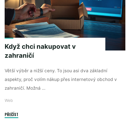
svůj
web?"
Když chci nakupovat v
zahraničí
Větší výběr a nižší ceny. To jsou asi dva základní
aspekty, proč volím nákup přes internetový obchod v
zahraničí. Možná …
Web
"Když
PŘEČÍST
chci
nakupovat