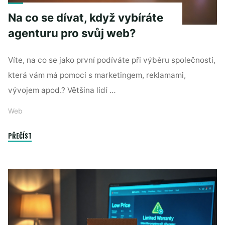
Na co se dívat, když vybíráte
agenturu pro svůj web?
Víte, na co se jako první podíváte při výběru společnosti,
která vám má pomoci s marketingem, reklamami,
vývojem apod.? Většina lidí …
Web
"Na
PŘEČÍST
co
se
dívat,
když
vybíráte
agenturu
pro