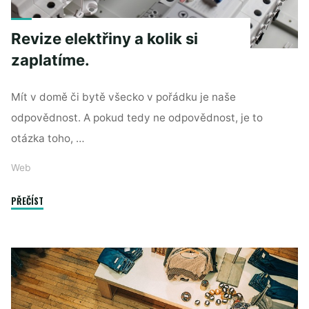
Revize elektřiny a kolik si
zaplatíme.
Mít v domě či bytě všecko v pořádku je naše
odpovědnost. A pokud tedy ne odpovědnost, je to
otázka toho, …
Web
"Revize
PŘEČÍST
elektřiny
a
kolik
si
zaplatíme."