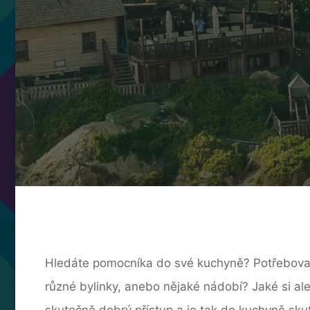
Hledáte pomocníka do své kuchyně? Potřebovali b
různé bylinky, anebo nějaké nádobí? Jaké si a
skutečně dobrý přístup a je tak do kuchyně sk