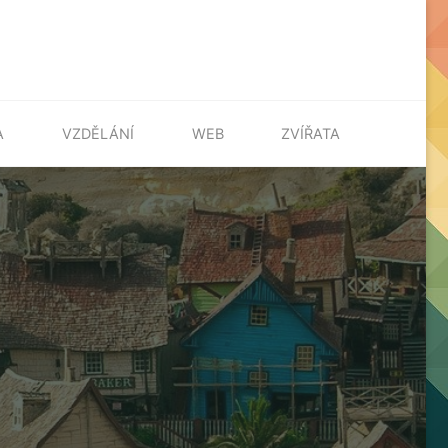
A
VZDĚLÁNÍ
WEB
ZVÍŘATA