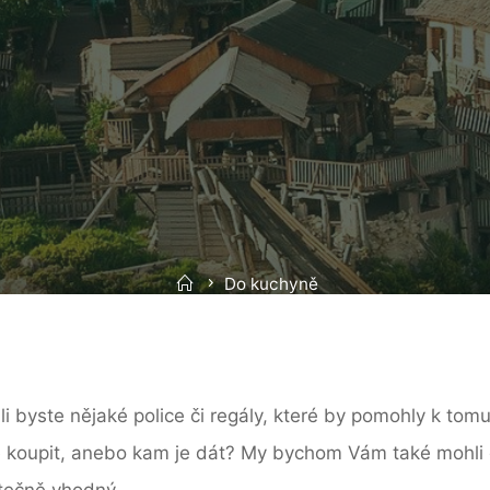
Home
Do kuchyně
yste nějaké police či regály, které by pomohly k tomu, 
le koupit, anebo kam je dát? My bychom Vám také mohli 
utečně vhodný.