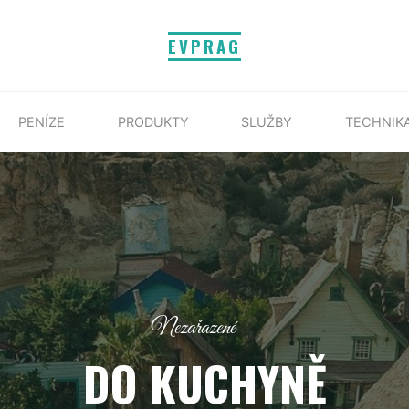
EVPRAG
PENÍZE
PRODUKTY
SLUŽBY
TECHNIK
Nezařazené
DO KUCHYNĚ