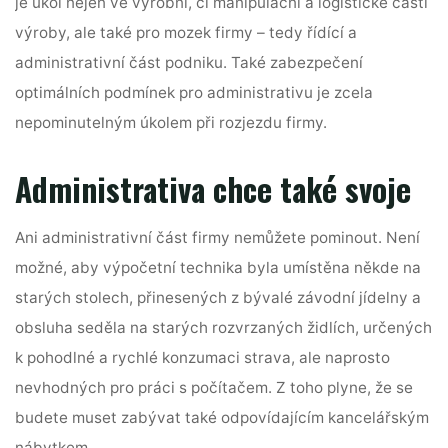
je úkol nejen ve výrobní, či manipulační a logistické části
výroby, ale také pro mozek firmy – tedy řídící a
administrativní část podniku. Také zabezpečení
optimálních podmínek pro administrativu je zcela
nepominutelným úkolem při rozjezdu firmy.
Administrativa chce také svoje
Ani administrativní část firmy nemůžete pominout. Není
možné, aby výpočetní technika byla umístěna někde na
starých stolech, přinesených z bývalé závodní jídelny a
obsluha seděla na starých rozvrzaných židlích, určených
k pohodlné a rychlé konzumaci strava, ale naprosto
nevhodných pro práci s počítačem. Z toho plyne, že se
budete muset zabývat také odpovídajícím
kancelářským
nábytkem
.