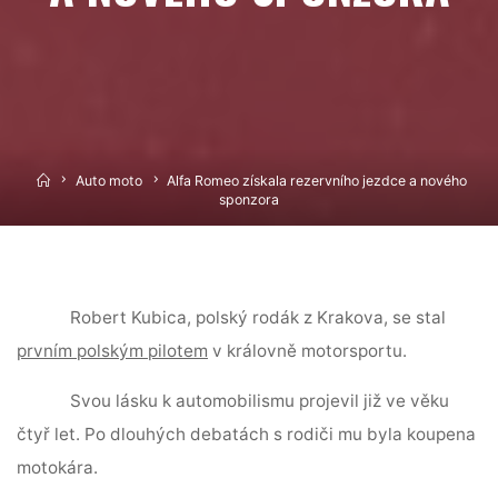
Home
Auto moto
Alfa Romeo získala rezervního jezdce a nového
sponzora
Robert Kubica, polský rodák z Krakova, se stal
prvním polským pilotem
v královně motorsportu.
Svou lásku k automobilismu projevil již ve věku
čtyř let. Po dlouhých debatách s rodiči mu byla koupena
motokára.