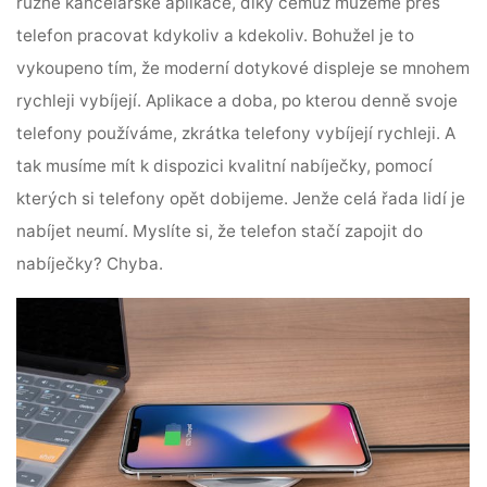
různé kancelářské aplikace, díky čemuž můžeme přes
telefon pracovat kdykoliv a kdekoliv. Bohužel je to
vykoupeno tím, že moderní dotykové displeje se mnohem
rychleji vybíjejí. Aplikace a doba, po kterou denně svoje
telefony používáme, zkrátka telefony vybíjejí rychleji. A
tak musíme mít k dispozici kvalitní nabíječky, pomocí
kterých si telefony opět dobijeme. Jenže celá řada lidí je
nabíjet neumí. Myslíte si, že telefon stačí zapojit do
nabíječky? Chyba.