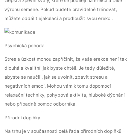
zlepší a zpevní svaly, které se podílejí na erekci a také
výronu semene. Pokud budete pravidelně trénovat,
můžete oddálit ejakulaci a prodloužit svou erekci.
Psychická pohoda
Stres a úzkost mohou zapříčinit, že vaše erekce není tak
dlouhá a kvalitní, jak byste chtěli. Je tedy důležité,
abyste se naučili, jak se uvolnit, zbavit stresu a
negativních emocí. Mohou vám k tomu dopomoci
relaxační techniky, pohybová aktivita, hluboké dýchání
nebo případně pomoc odborníka.
Přírodní doplňky
Na trhu je v současnosti celá řada přírodních doplňků