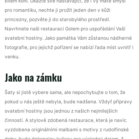
bílém koni. Ukažte své nastávající, že i Vy máte smysl
pro romantiku, nechte ji prožít jeden den v kůži
princezny, pozvěte ji do starobylého prostředí.
Navrhnete naši restauraci Golem pro uspořádání Vaší
svatební hostiny. Jako památka Vám zůstanou nádherné
fotografie, pro jejichž pořízení se nabízí řada míst uvnitř i
venku.
Jako na zámku
Šaty si jistě vybere sama, ale nepochybujte o tom, že
pokud u nás ještě nebyla, bude nadšena. Vždyť přípravy
svatební hostiny
jsou jednou z našich nejmilejších
činností. A stylově zdobená restaurace, která je navíc
vyzdobena originálními malbami s motivy z rudolfinské
doby, bude dokonalou kulisou pro výsledný dojem. A