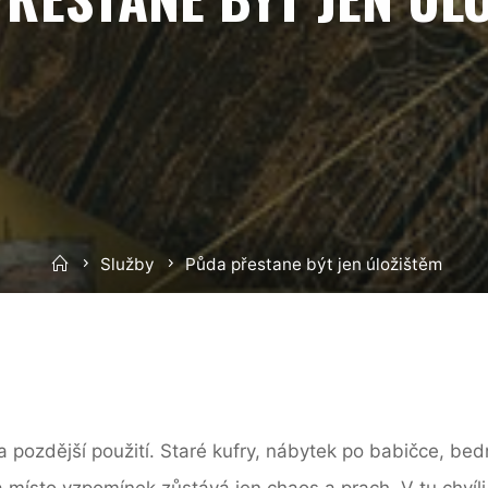
Home
Služby
Půda přestane být jen úložištěm
ozdější použití. Staré kufry, nábytek po babičce, bed
a místo vzpomínek zůstává jen chaos a prach. V tu chvíli