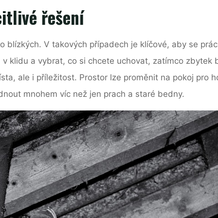
itlivé řešení
po blízkých. V takových případech je klíčové, aby se prá
ci v klidu a vybrat, co si chcete uchovat, zatímco zbyte
sta, ale i příležitost. Prostor lze proměnit na pokoj pro 
dnout mnohem víc než jen prach a staré bedny.