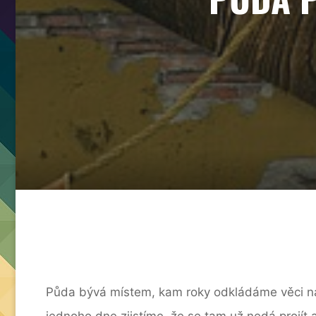
Půda bývá místem, kam roky odkládáme věci na p
jednoho dne zjistíme, že se tam už nedá projít 