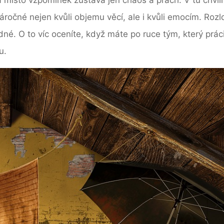
ročné nejen kvůli objemu věcí, ale i kvůli emocím. Rozl
né. O to víc oceníte, když máte po ruce tým, který práci
u.