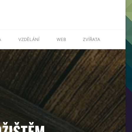
A
VZDĚLÁNÍ
WEB
ZVÍŘATA
OŽIŠTĚM