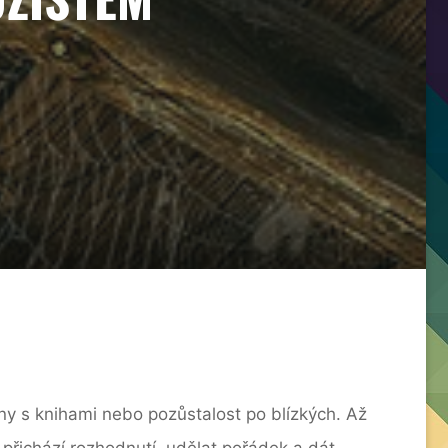
ny s knihami nebo pozůstalost po blízkých. Až
 přichází rozhodnutí, udělat pořádek a dát