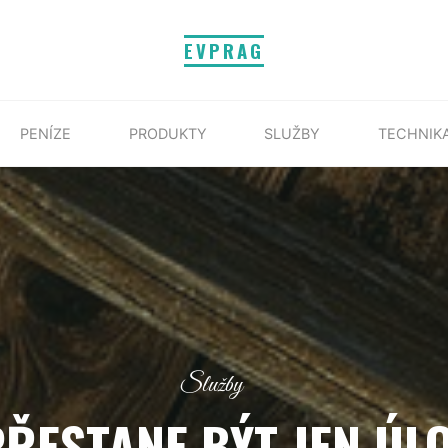
EVPRAG
PENÍZE
PRODUKTY
SLUŽBY
TECHNIK
Služby
ŘESTANE BÝT JEN ÚL