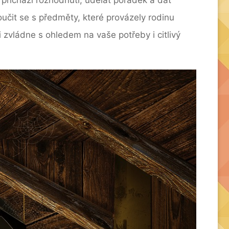
oučit se s předměty, které provázely rodinu
 zvládne s ohledem na vaše potřeby i citlivý