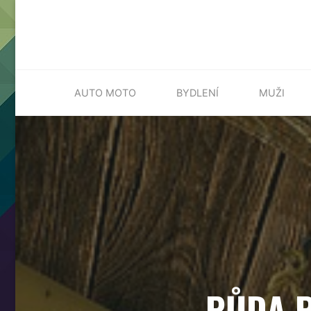
Skip
AUTO MOTO
BYDLENÍ
MUŽI
to
content
PŮDA P