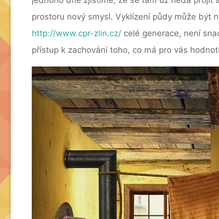
prostoru nový smysl.
Vyklízení půdy může být ná
http://www.cpr-zlin.cz/
celé generace, není snad
přístup k zachování toho, co má pro vás hodnot