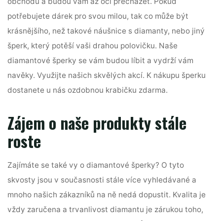
obchodu a budou vám až oči přecházet. Pokud
potřebujete dárek pro svou milou, tak co může být
krásnějšího, než takové náušnice s diamanty, nebo jiný
šperk, který potěší vaši drahou polovičku. Naše
diamantové šperky se vám budou líbit a vydrží vám
navěky. Využijte našich skvělých akcí. K nákupu šperku
dostanete u nás ozdobnou krabičku zdarma.
Zájem o naše produkty stále
roste
Zajímáte se také vy o diamantové šperky? O tyto
skvosty jsou v současnosti stále více vyhledávané a
mnoho našich zákazníků na ně nedá dopustit. Kvalita je
vždy zaručena a trvanlivost diamantu je zárukou toho,