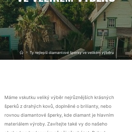
Home
Ty nejlepší diamantové šperky ve velikém výběru
Máme vskutku veliký výběr nejrůznějších krásných
šperků z drahých kovů, doplněné o brilianty, nebo
rovnou
diamantové šperky
, kde diamant je hlavním
materiálem výroby. Zavítejte také vy do našeho