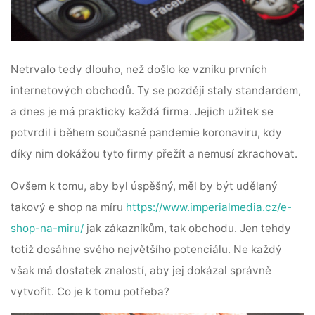
Netrvalo tedy dlouho, než došlo ke vzniku prvních
internetových obchodů. Ty se později staly standardem,
a dnes je má prakticky každá firma. Jejich užitek se
potvrdil i během současné pandemie koronaviru, kdy
díky nim dokážou tyto firmy přežít a nemusí zkrachovat.
Ovšem k tomu, aby byl úspěšný, měl by být udělaný
takový e shop na míru
https://www.imperialmedia.cz/e-
shop-na-miru/
jak zákazníkům, tak obchodu. Jen tehdy
totiž dosáhne svého největšího potenciálu. Ne každý
však má dostatek znalostí, aby jej dokázal správně
vytvořit. Co je k tomu potřeba?