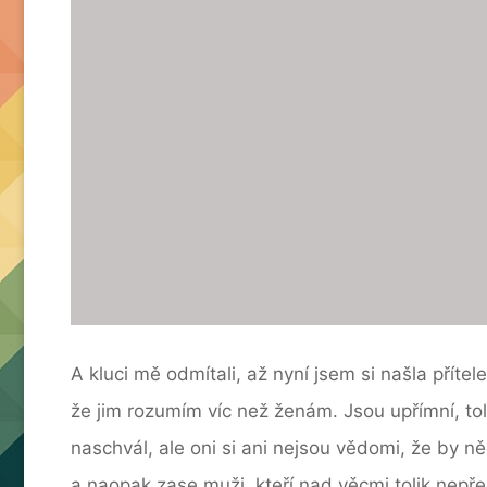
A kluci mě odmítali, až nyní jsem si našla přít
že jim rozumím víc než ženám. Jsou upřímní, to
naschvál, ale oni si ani nejsou vědomi, že by ně
a naopak zase muži, kteří nad věcmi tolik nepřem