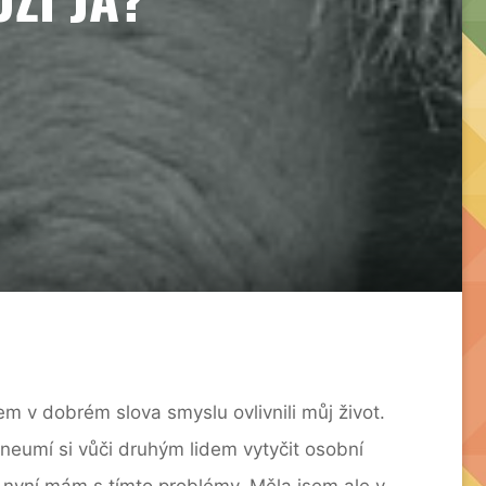
m v dobrém slova smyslu ovlivnili můj život.
 neumí si vůči druhým lidem vytyčit osobní
ě i nyní mám s tímto problémy. Měla jsem ale v