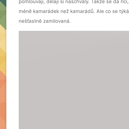
pomlouvají, dělají si naschvály. Takže se dá ř
méně kamarádek než kamarádů. Ale co se týká 
nešťastně zamilovaná.