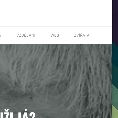
A
VZDĚLÁNÍ
WEB
ZVÍŘATA
ŽI JÁ?