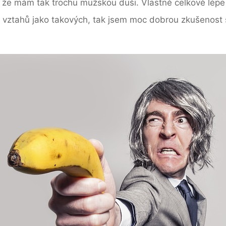
íci, že mám tak trochu mužskou duši. Vlastně celkově l
vztahů jako takových, tak jsem moc dobrou zkušenost 