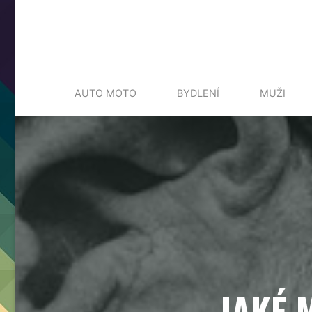
Skip
AUTO MOTO
BYDLENÍ
MUŽI
to
content
JAKÉ 