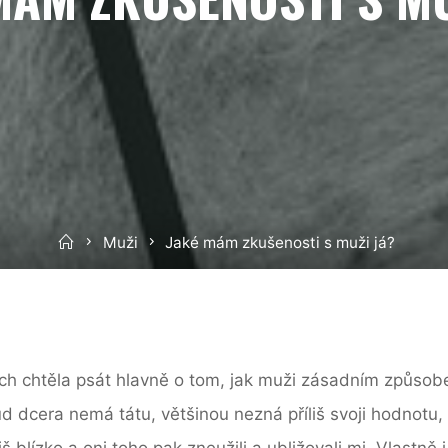
Home
Muži
Jaké mám zkušenosti s muži já?
ch chtěla psát hlavně o tom, jak muži zásadním způsobe
ud dcera nemá tátu, většinou nezná příliš svoji hodnotu,
iš blízko a oni toho pak zneužili a ubližovali mi. Vlastn