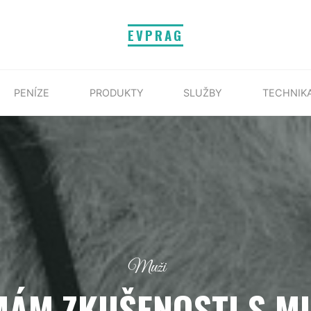
EVPRAG
PENÍZE
PRODUKTY
SLUŽBY
TECHNIK
Muži
MÁM ZKUŠENOSTI S MU