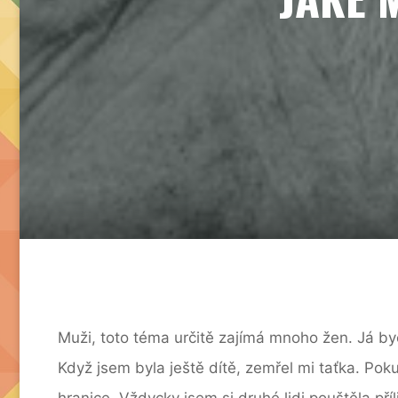
Muži, toto téma určitě zajímá mnoho žen. Já by
Když jsem byla ještě dítě, zemřel mi taťka. Pok
hranice. Vždycky jsem si druhé lidi pouštěla příl