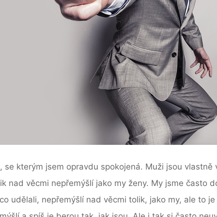
ele, se kterým jsem opravdu spokojená. Muži jsou vlast
lik nad věcmi nepřemýšlí jako my ženy. My jsme často do
co udělali, nepřemýšlí nad věcmi tolik, jako my, ale to j
ýšlí a spíš je berou tak, jak jsou. Ale i tak si často n