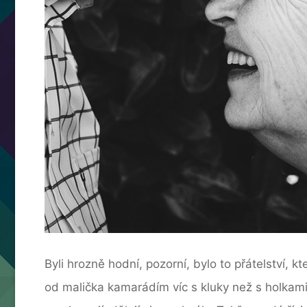
Byli hrozně hodní, pozorní, bylo to přátelství, 
od malička kamarádím víc s kluky než s holkami,