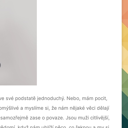
ně ve své podstatě jednoduchý. Nebo, mám pocit,
mýšlivé a myslíme si, že nám nějaké věci dělají
e samozřejmě zase o povaze. Jsou muži citlivější,
euvědomí, když nám ublíží něco, co řeknou a my si