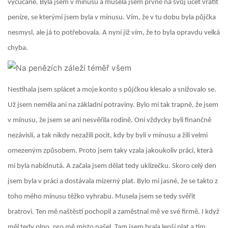
vycucané. Byla jsem v mínusu a musela jsem prvně na svůj účet vrátit
peníze, se kterými jsem byla v mínusu. Vím, že v tu dobu byla půjčka
nesmysl, ale já to potřebovala. A nyní již vím, že to byla opravdu velká
chyba.
Nestíhala jsem splácet a moje konto s půjčkou klesalo a snižovalo se.
Už jsem neměla ani na základní potraviny. Bylo mi tak trapně, že jsem
v mínusu, že jsem se ani nesvěřila rodině. Oni vždycky byli finančně
nezávislí, a tak nikdy nezažili pocit, kdy by byli v mínusu a žili velmi
omezeným způsobem. Proto jsem taky vzala jakoukoliv práci, která
mi byla nabídnutá. A začala jsem dělat tedy uklízečku. Skoro celý den
jsem byla v práci a dostávala mizerný plat. Bylo mi jasné, že se takto z
toho mého mínusu těžko vyhrabu. Musela jsem se tedy svěřit
bratrovi. Ten mě naštěstí pochopil a zaměstnal mě ve své firmě. I když
měl tedy plno, pro mě místo našel. Tam jsem brala lepší plat a tím