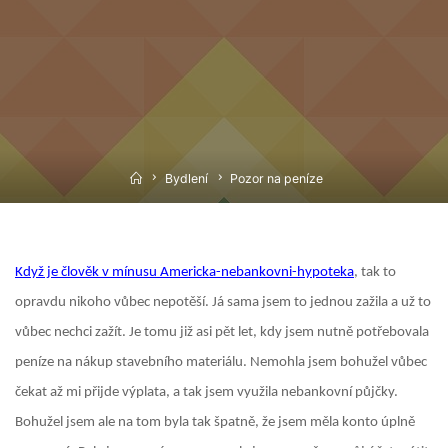
Home
Bydlení
Pozor na peníze
Když je člověk v mínusu Americka-nebankovni-hypoteka
, tak to
opravdu nikoho vůbec nepotěší. Já sama jsem to jednou zažila a už to
vůbec nechci zažít. Je tomu již asi pět let, kdy jsem nutně potřebovala
peníze na nákup stavebního materiálu. Nemohla jsem bohužel vůbec
čekat až mi přijde výplata, a tak jsem využila nebankovní půjčky.
Bohužel jsem ale na tom byla tak špatně, že jsem měla konto úplně