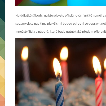
Nejdůležitější body, na které byste při plánování určitě neměli
se zamyslete nad tím, zda všichni budou schopni se dopravit ne
množství jídla a nápojů, které bude nutné také předem připrav