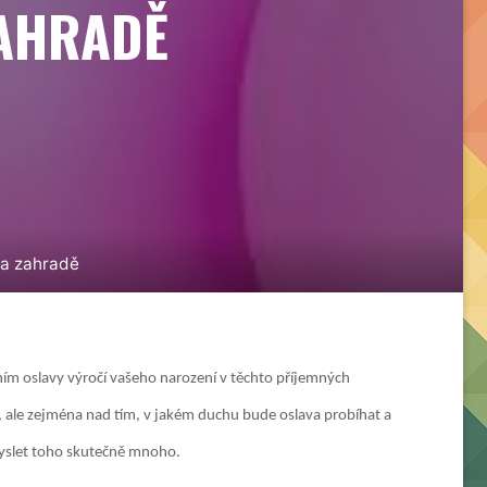
ZAHRADĚ
na zahradě
ním oslavy výročí vašeho narození v těchto příjemných
 ale zejména nad tím, v jakém duchu bude oslava probíhat a
omyslet toho skutečně mnoho.