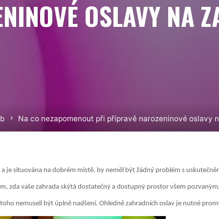
NINOVÉ OSLAVY NA 
b
Na co nezapomenout při přípravě narozeninové oslavy 
ti a je situována na dobrém místě, by neměl být žádný problém s uskutečně
tím, zda vaše zahrada skýtá dostatečný a dostupný prostor všem pozvaným,
 by z toho nemuseli být úplně nadšení. Ohledně zahradních oslav je nutné pr