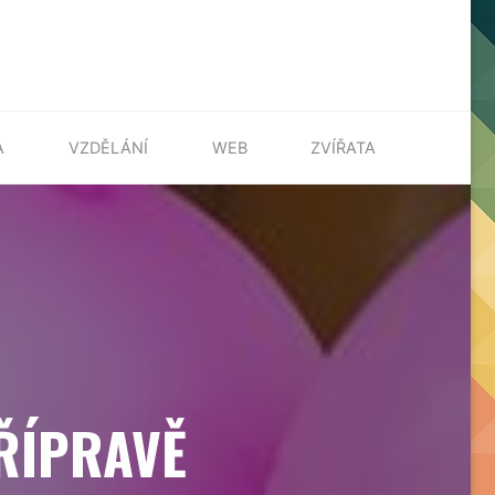
A
VZDĚLÁNÍ
WEB
ZVÍŘATA
ŘÍPRAVĚ