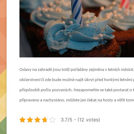
Oslavy na zahradě jsou totiž pořádány zejména v letních měsícíc
občerstvení či zde bude možné najít úkryt před horkými letním
přizpůsobit počtu pozvaných. Nezapomeňte se také postarat o to
připraveno a nachystáno, můžete jen čekat na hosty a věřit tomu
3.7/5 - (12 votes)