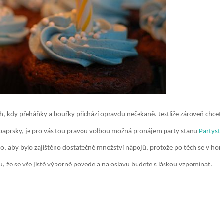
h, kdy přeháňky a bouřky přichází opravdu nečekaně. Jestliže zároveň chce
i paprsky, je pro vás tou pravou volbou možná pronájem party stanu
Partys
, aby bylo zajištěno dostatečné množství nápojů, protože po těch se v hor
, že se vše jistě výborně povede a na oslavu budete s láskou vzpomínat.