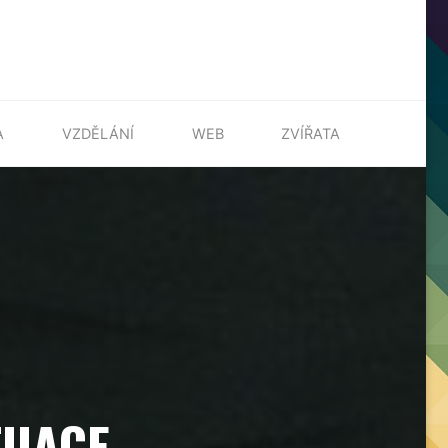
A
VZDĚLÁNÍ
WEB
ZVÍŘATA
TUACE