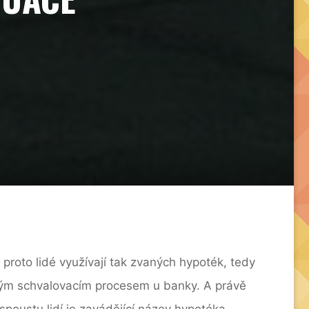
proto lidé využívají tak zvaných hypoték, tedy
avým schvalovacím procesem u banky. A právě
spoustu lidí je zavádějící název hypotéka,