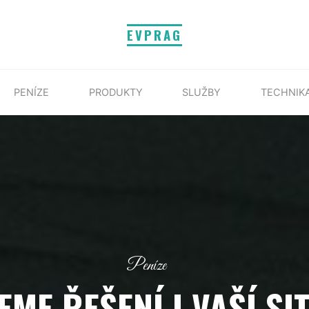
EVPRAG
PENÍZE
PRODUKTY
SLUŽBY
TECHNIK
Peníze
EME ŘEŠENÍ I VAŠÍ SI