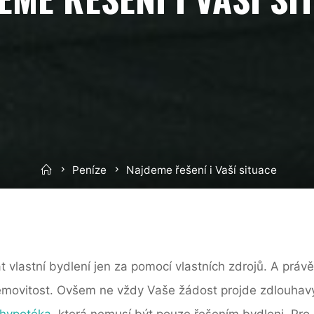
Home
Peníze
Najdeme řešení i Vaší situace
lastní bydlení jen za pomocí vlastních zdrojů. A právě 
ní nemovitost. Ovšem ne vždy Vaše žádost projde zdlouh
 hypotéka
, která nemusí být pouze řešením bydleni. Pro 