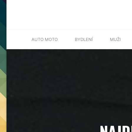
Skip
AUTO MOTO
BYDLENÍ
MUŽI
to
content
NAJD