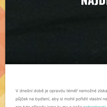
V dnešní době je opravdu téměř nemožné získat v
půjček na bydlení, aby si mohli pořídit vlast
pro tyto případy jsme tu my a naše
nebankovní