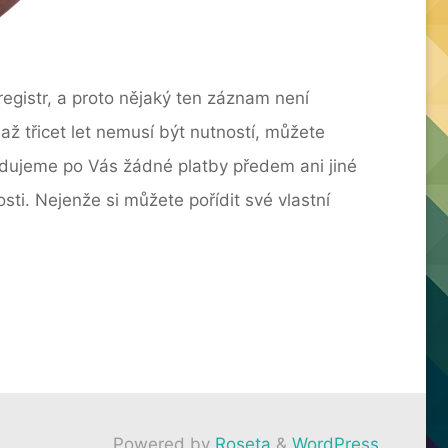
gistr, a proto nějaký ten záznam není
 třicet let nemusí být nutností, můžete
žadujeme po Vás žádné platby předem ani jiné
ti. Nejenže si můžete pořídit své vlastní
Powered by
Roseta
&
WordPress.