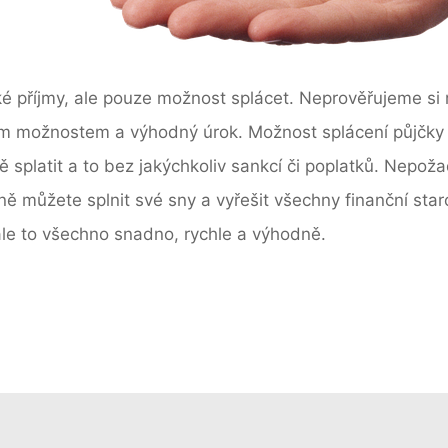
říjmy, ale pouze možnost splácet. Neprověřujeme si re
m možnostem a výhodný úrok. Možnost splácení půjčky až
ě splatit a to bez jakýchkoliv sankcí či poplatků. Nepo
 můžete splnit své sny a vyřešit všechny finanční staros
 ale to všechno snadno, rychle a výhodně.