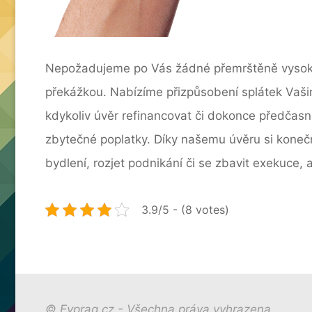
Nepožadujeme po Vás žádné přemrštěně vysoké p
překážkou. Nabízíme přizpůsobení splátek Vaši
kdykoliv úvěr refinancovat či dokonce předčasn
zbytečné poplatky. Díky našemu úvěru si konečně
bydlení, rozjet podnikání či se zbavit exekuce,
3.9/5 - (8 votes)
© Evprag.cz - Všechna práva vyhrazena.