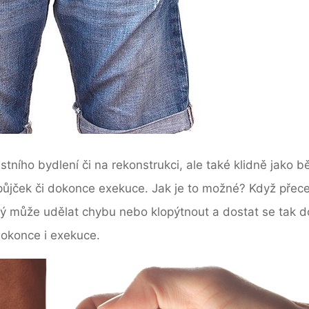
astního bydlení či na rekonstrukci, ale také klidně jako b
ůjček či dokonce exekuce. Jak je to možné? Když přece
dý může udělat chybu nebo klopýtnout a dostat se tak do
dokonce i exekuce.