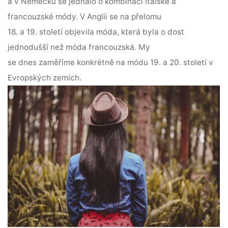
a v Německu se jednalo o kombinaci italské a
francouzské módy. V Anglii se na přelomu
18. a 19. století objevila móda, která byla o dost
jednodušší než móda francouzská. My
se dnes zaměříme konkrétně na módu 19. a 20. století v
Evropských zemích.