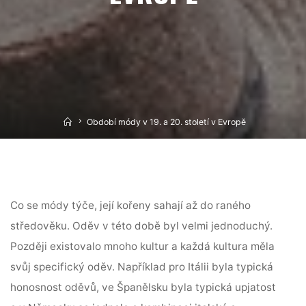
Home
Období módy v 19. a 20. století v Evropě
Co se módy týče, její kořeny sahají až do raného
středověku. Oděv v této době byl velmi jednoduchý.
Později existovalo mnoho kultur a každá kultura měla
svůj specifický oděv. Například pro Itálii byla typická
honosnost oděvů, ve Španělsku byla typická upjatost