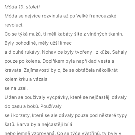
Móda 19. století
Móda se nejvíce rozvinula až po Velké francouzské
revoluci.
Co se týká mužů, ti měli kabáty šité z vlněných tkanin.
Byly pohodlné, měly užší límec
a dlouhé rukávy. Nohavice byly tvořeny i z kůže. Sahaly
pouze po kolena. Doplňkem byla například vesta a
kravata. Zajímavostí bylo, že se obtáčela několikrát
kolem krku a vázala
se na uzel.
U žen se používaly vycpávky, které se nejčastěji dávaly
do pasu a boků. Používaly
se i korzety, které se ale dávaly pouze pod některé typy
šatů. Barva byla nejčastěji bílá
nebo jemně vzorovaná. Co se týče výstřihů, ty byly v