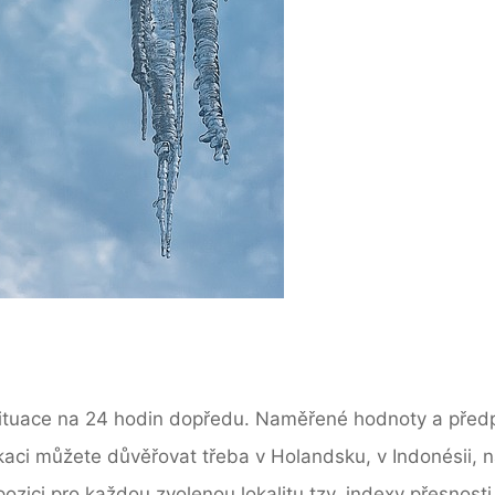
situace na 24 hodin dopředu. Naměřené hodnoty a předp
kaci můžete důvěřovat třeba v Holandsku, v Indonésii, 
ozici pro každou zvolenou lokalitu tzv. indexy přesnosti