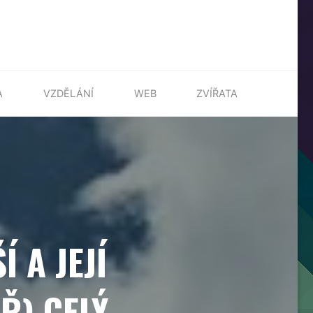
A
VZDĚLÁNÍ
WEB
ZVÍŘATA
 A JEJÍ
Ř) CELÝ