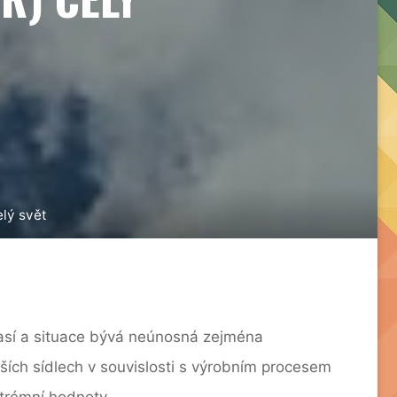
elý svět
časí a situace bývá neúnosná zejména
ích sídlech v souvislosti s výrobním procesem
xtrémní hodnoty.