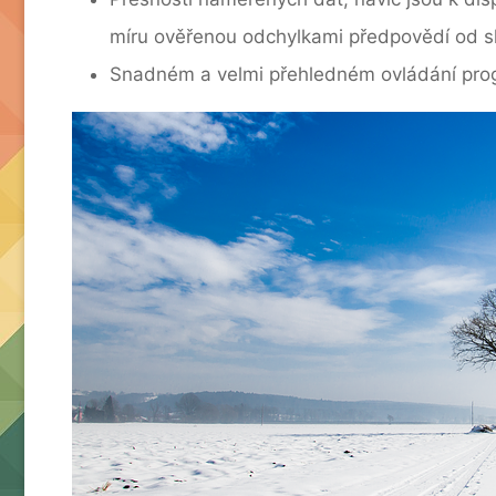
míru ověřenou odchylkami předpovědí od 
Snadném a velmi přehledném ovládání progr