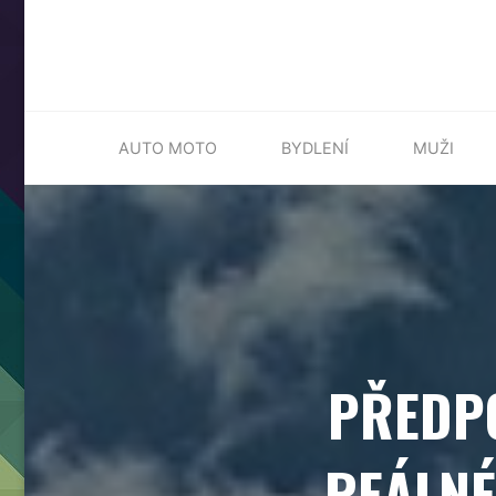
Skip
AUTO MOTO
BYDLENÍ
MUŽI
to
content
PŘEDPO
REÁLNÉ