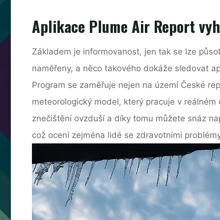
Aplikace Plume Air Report vyho
Základem je informovanost, jen tak se lze půs
naměřeny, a něco takového dokáže sledovat apl
Program se zaměřuje nejen na území České repu
meteorologický model, který pracuje v reálném 
znečištění ovzduší a díky tomu můžete snáz napl
což ocení zejména lidé se zdravotními problémy,