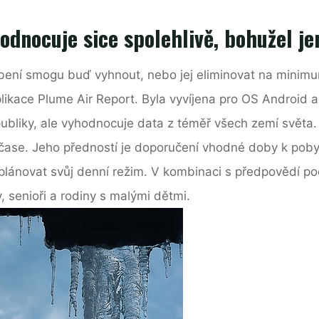
dnocuje sice spolehlivě, bohužel jen
obení smogu buď vyhnout, nebo jej eliminovat na minimu
ikace Plume Air Report. Byla vyvíjena pro OS Android a
bliky, ale vyhodnocuje data z téměř všech zemí světa. 
čase. Jeho předností je doporučení vhodné doby k poby
ánovat svůj denní režim. V kombinaci s předpovědí počas
 senioři a rodiny s malými dětmi.