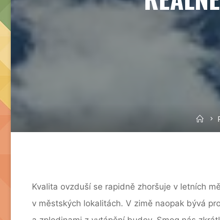
Ho
Kvalita ovzduší se rapidně zhoršuje v letních
v městských lokalitách. V zimě naopak bývá pr
a zplodinami z vytápění budov. Smog nás zkrátk