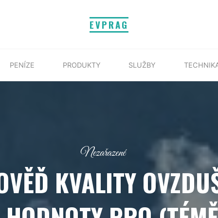
EVPRAG
PENÍZE
PRODUKTY
SLUŽBY
TECHNIK
Nezařazené
VĚĎ KVALITY OVZDUŠÍ
 HODNOTY PRO (TÉMĚ