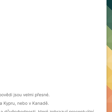
ovědi jsou velmi přesné.
na Kypru, nebo v Kanadě.
 a důvěryhodnosti, které zobrazují procentuální