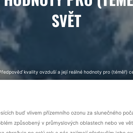
SVĚT
me
Předpověď kvality ovzduší a její reálné hodnoty pro (téměř) c
 měsících buď vlivem přízemního ozonu za slunečného po
oblém způsobený v průmyslových oblastech nebo ve větš
a ohrožuje po celý rok a nás zajímají především jeho e