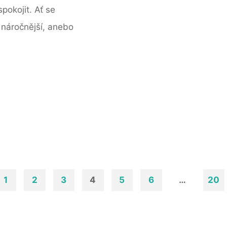
pokojit. Ať se
 náročnější, anebo
1
2
3
4
5
6
…
20
nkování