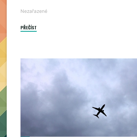
Nezařazené
"Herní
PŘEČÍST
konzole"