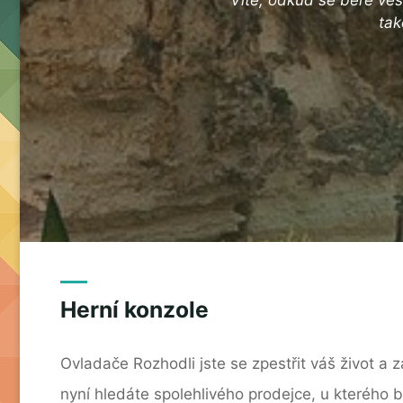
tak
Herní konzole
Ovladače Rozhodli jste se zpestřit váš život a z
nyní hledáte spolehlivého prodejce, u kterého 