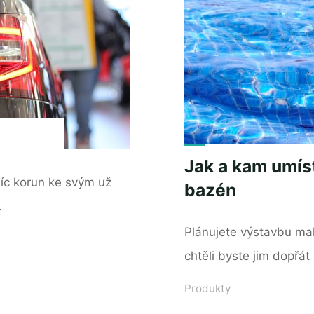
Jak a kam umís
isíc korun ke svým už
bazén
…
Plánujete výstavbu ma
chtěli byste jim dopřá
Produkty