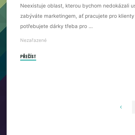
Neexistuje oblast, kterou bychom nedokázali us
zabýváte marketingem, ať pracujete pro klienty
potřebujete dárky třeba pro …
Nezařazené
"Pro
PŘEČÍST
každého
něco"
Strá