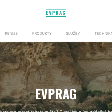
EVPRAG
PENÍZE
PRODUKTY
SLUŽBY
TECHNIK
EVPRAG
škerá moudrost tohoto světa? Z malých a jen zdánlivě