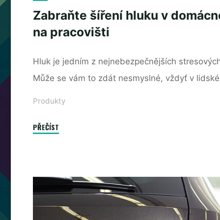
Zabraňte šíření hluku v domácno
na pracovišti
Hluk je jedním z nejnebezpečnějších stresových
Může se vám to zdát nesmyslné, vždyť v lidské
Produkty
"Zabraňte
PŘEČÍST
šíření
hluku
v
domácnosti
či
na