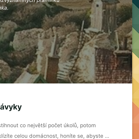
nka.
návyky
stihnout co největší počet úkolů, potom
ízíte celou domácnost, honíte se, abyste …