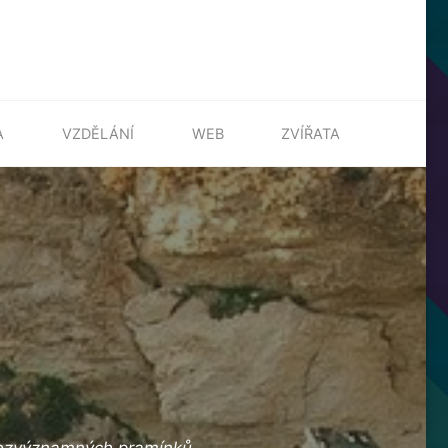
A
VZDĚLÁNÍ
WEB
ZVÍŘATA
 bezvýznamných pramínků