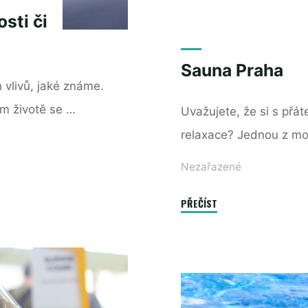
sti či
Sauna Praha
 vlivů, jaké známe.
m životě se …
Uvažujete, že si s přá
relaxace? Jednou z mo
Nezařazené
"Sauna
PŘEČÍST
Praha"