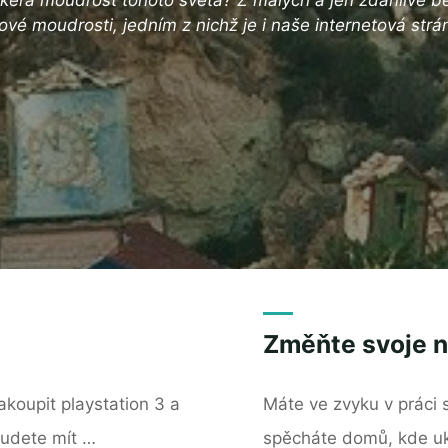
ové moudrosti, jedním z nichž je i naše internetová strá
Změňte svoje 
akoupit playstation 3 a
Máte ve zvyku v práci 
budete mít …
spěcháte domů, kde ukl