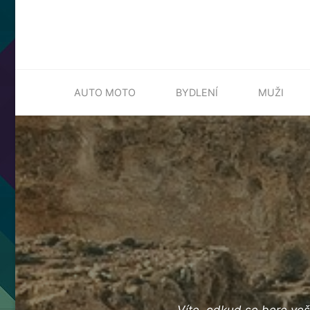
Skip
AUTO MOTO
BYDLENÍ
MUŽI
to
content
Víte, odkud se bere ve