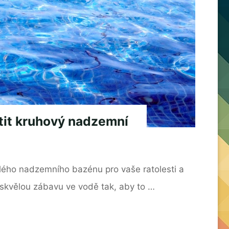
tit kruhový nadzemní
lého nadzemního bazénu pro vaše ratolesti a
t skvělou zábavu ve vodě tak, aby to …