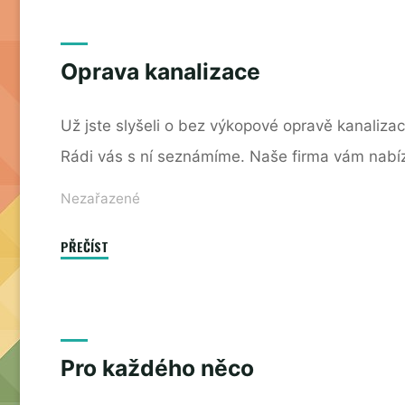
nízkými
příjmy"
Oprava kanalizace
Už jste slyšeli o bez výkopové opravě kanaliza
Rádi vás s ní seznámíme. Naše firma vám nabí
Nezařazené
"Oprava
PŘEČÍST
kanalizace"
Pro každého něco