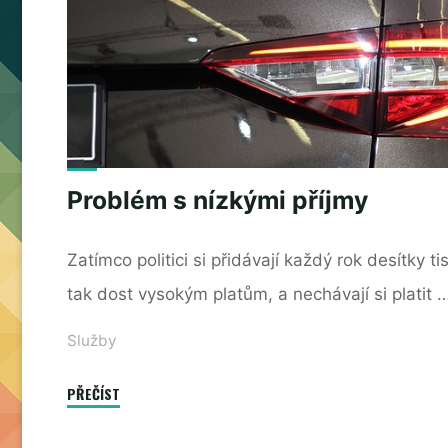
pracovišti"
Problém s nízkými příjmy
Zatímco politici si přidávají každý rok desítky t
tak dost vysokým platům, a nechávají si platit 
Služby
"Problém
PŘEČÍST
s