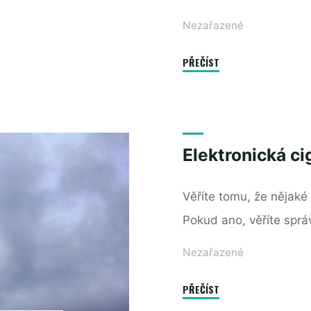
Nezařazené
"Změňte
PŘEČÍST
svoje
návyky"
Elektronická ci
Věříte tomu, že nějaké 
Pokud ano, věříte sprá
Nezařazené
"Elektronická
PŘEČÍST
cigareta"