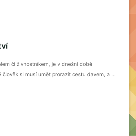
tví
lem či živnostníkem, je v dnešní době
 člověk si musí umět prorazit cestu davem, a …