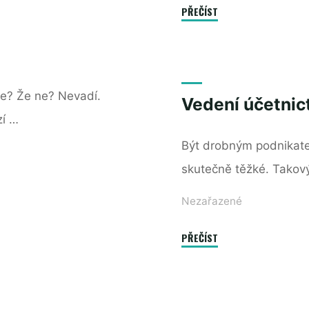
"Jak
PŘEČÍST
a
kam
umístit
kruhový
ce? Že ne? Nevadí.
Vedení účetnic
nadzemní
zí …
bazén"
Být drobným podnikate
skutečně těžké. Takový
Nezařazené
"Vedení
PŘEČÍST
účetnictví"