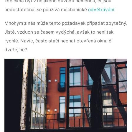
kde okna být z nějakého důvodu nemohou, či jsou
nedostatečná, se používá mechanické
odvětrávání
.
Mnohým z nás může tento požadavek připadat zbytečný.
Jistě, vzduch se časem vydýchá, avšak to není tak
rychlé. Navíc, často stačí nechat otevřená okna či
dveře, ne?