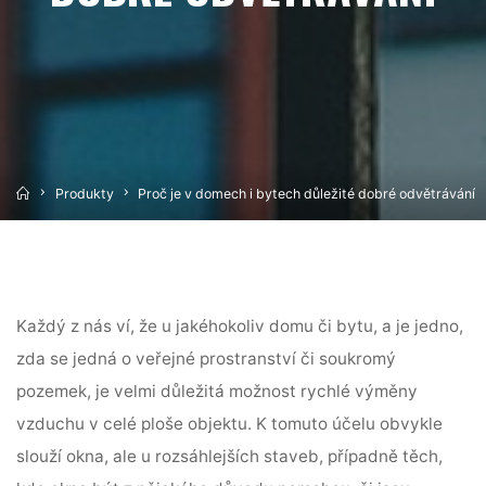
Home
Produkty
Proč je v domech i bytech důležité dobré odvětrávání
Každý z nás ví, že u jakéhokoliv domu či bytu, a je jedno,
zda se jedná o veřejné prostranství či soukromý
pozemek, je velmi důležitá možnost rychlé výměny
vzduchu v celé ploše objektu. K tomuto účelu obvykle
slouží okna, ale u rozsáhlejších staveb, případně těch,