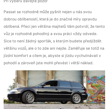
Při výběru dávejte pozor
Passat se rozhodně může pyšnit nejen u nás svou
dobrou oblíbeností, která je do značné míry opravdu
oblíbená. Přeci jen většina majitelů Vám potvrdí, že tento
vůz je rozhodně pohodlný a svou práci vždy odvede.
Sice to není žádný sporťák, s kterým budete předjíždět
většinu vozů, ale o to zde ani nejde.
Zaměřuje se totiž na
jízdní komfort
a cílem je, abyste si jízdu vychutnávali v
pohodlí a zároveň jste mohli převést i větší náklad.