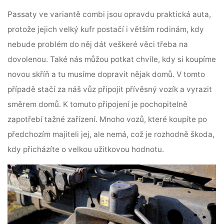
Passaty ve variantě combi jsou opravdu praktická auta,
protože jejich velký kufr postačí i větším rodinám, kdy
nebude problém do něj dát veškeré věci třeba na
dovolenou. Také nás můžou potkat chvíle, kdy si koupíme
novou skříň a tu
musíme dopravit nějak domů
. V tomto
případě stačí za náš vůz připojit přívěsný vozík a vyrazit
směrem domů. K tomuto připojení je pochopitelně
zapotřebí tažné zařízení. Mnoho vozů, které koupíte po
předchozím majiteli jej, ale nemá, což je rozhodně škoda,
kdy přicházíte o velkou užitkovou hodnotu.