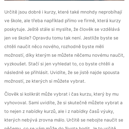
Určitě jsou dobré i kurzy, které také mnohdy neprobíhají
ve škole, ale třeba například přímo ve firmě, která kurzy
poskytuje.
Ještě stále si myslíte, že člověk se vzdělává
jen ve škole? Opravdu tomu tak není.
Jestliže byste se
chtěli naučit něco nového, rozhodně byste měli
možností, díky kterým se můžete něčemu novému naučit,
vyzkoušet. Stačí si jen vyhledat to, co byste chtěli a
následně se přihlásit. Uvidíte, že se jistě najde spousta
možností, ze kterých si můžete vybrat.
Člověk si kolikrát může vybrat i čas kurzu, který by mu
vyhovoval. Sami uvidíte, že si skutečně můžete vybrat a
to nejen z nabídky kurzů, ale i z nabídky časů výuky,
kterých nebývá zrovna málo.
Určitě se nebojte naučit se
něčemu, co se vám může do života hodit. Je to určitě