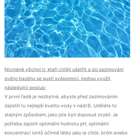
Nicméně všichni ti, kteří chtějí ušetřit a do zazimování
svého bazénu se pustí svépomocí, mohou využít
následující postup:
V první řadě je nezbytné, abyste před zazimováním
zajistili tu nejlepší kvalitu vody v nádrži. Uděláte to
stejným způsobem, jako jste byli doposud zvyklí. Je
potřeba zajistit optimální hodnotu pH, optimální
koncentraci iontů účinné látky jako je chlór, bróm anebo