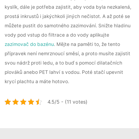
kyslík, dále je potřeba zajistit, aby voda byla nezkalená,
prostá inkrustů i jakýchkoli jiných nečistot. A až poté se
můžete pustit do samotného zazimování. Snižte hladinu
vody pod vstup do filtrace a do vody aplikujte
zazimovač do bazénu
. Mějte na paměti to, že tento
přípravek není nemrznoucí směsí, a proto musíte zajistit
svou nádrž proti ledu, a to buď s pomocí dilatačních
plováků anebo PET lahví s vodou. Poté stačí upevnit
krycí plachtu a máte hotovo.
4.5/5 - (11 votes)