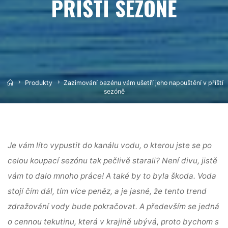
PŘÍŠTÍ SEZÓNĚ
Home
Produkty
Zazimování bazénu vám ušetří jeho napouštění v příští
sezóně
Je vám líto vypustit do kanálu vodu, o kterou jste se po
celou koupací sezónu tak pečlivě starali? Není divu, jistě
vám to dalo mnoho práce! A také by to byla škoda. Voda
stojí čím dál, tím více peněz, a je jasné, že tento trend
zdražování vody bude pokračovat. A především se jedná
o cennou tekutinu, která v krajině ubývá, proto bychom s