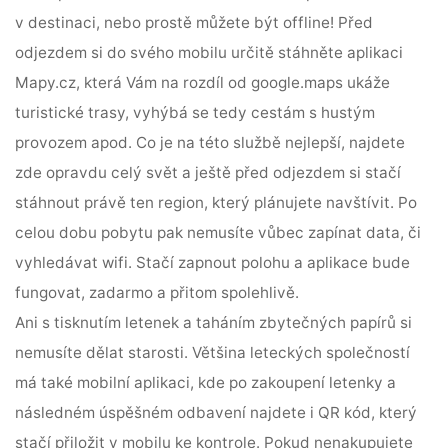
v destinaci, nebo prostě můžete být offline! Před
odjezdem si do svého mobilu určitě stáhněte aplikaci
Mapy.cz, která Vám na rozdíl od google.maps ukáže
turistické trasy, vyhýbá se tedy cestám s hustým
provozem apod. Co je na této službě nejlepší, najdete
zde opravdu celý svět a ještě před odjezdem si stačí
stáhnout právě ten region, který plánujete navštívit. Po
celou dobu pobytu pak nemusíte vůbec zapínat data, či
vyhledávat wifi. Stačí zapnout polohu a aplikace bude
fungovat, zadarmo a přitom spolehlivě.
Ani s tisknutím letenek a taháním zbytečných papírů si
nemusíte dělat starosti. Většina leteckých společností
má také mobilní aplikaci, kde po zakoupení letenky a
následném úspěšném odbavení najdete i QR kód, který
stačí přiložit v mobilu ke kontrole. Pokud nenakupujete