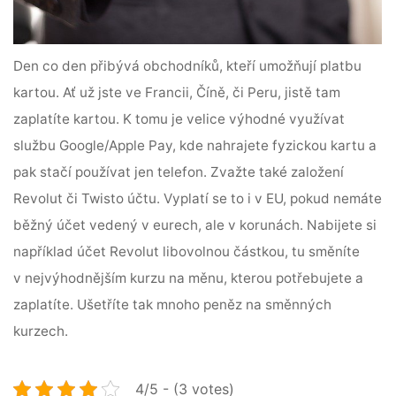
Den co den přibývá obchodníků, kteří umožňují platbu
kartou. Ať už jste ve Francii, Číně, či Peru, jistě tam
zaplatíte kartou. K tomu je velice výhodné využívat
službu Google/Apple Pay, kde nahrajete fyzickou kartu a
pak stačí používat jen telefon. Zvažte také založení
Revolut či Twisto účtu. Vyplatí se to i v EU, pokud nemáte
běžný účet vedený v eurech, ale v korunách. Nabijete si
například účet Revolut libovolnou částkou, tu směníte
v nejvýhodnějším kurzu na měnu, kterou potřebujete a
zaplatíte. Ušetříte tak mnoho peněz na směnných
kurzech.
4/5 - (3 votes)