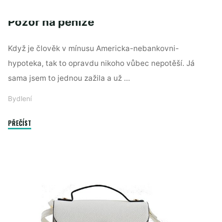
zkušenosti
Pozor na peníze
s
muži
Když je člověk v mínusu Americka-nebankovni-
já?"
hypoteka, tak to opravdu nikoho vůbec nepotěší. Já
sama jsem to jednou zažila a už …
Bydlení
"Pozor
PŘEČÍST
na
peníze"