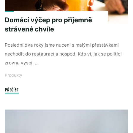
Domácí výčep pro příjemně
strávené chvíle
Poslední dva roky jsme nuceni s malými přestávkami
nechodit do restaurací a hospod. Kdo ví, jak se politici
zrovna vyspí, …
Produkty
"Domácí
PŘEČÍST
výčep
pro
příjemně
strávené
chvíle"