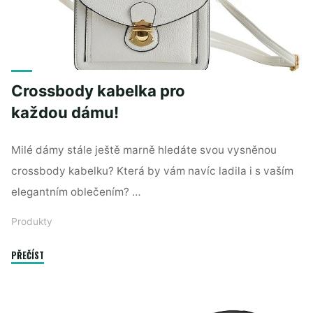
Crossbody kabelka pro
každou dámu!
Milé dámy stále ještě marně hledáte svou vysněnou
crossbody kabelku? Která by vám navíc ladila i s vaším
elegantním oblečením? …
Produkty
"Crossbody
PŘEČÍST
kabelka
pro
každou