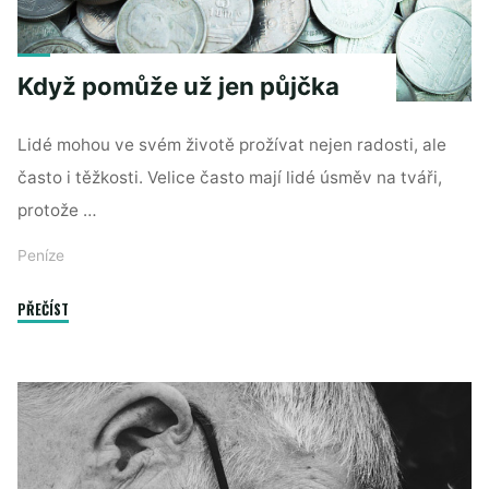
Když pomůže už jen půjčka
Lidé mohou ve svém životě prožívat nejen radosti, ale
často i těžkosti. Velice často mají lidé úsměv na tváři,
protože …
Peníze
"Když
PŘEČÍST
pomůže
už
jen
půjčka"