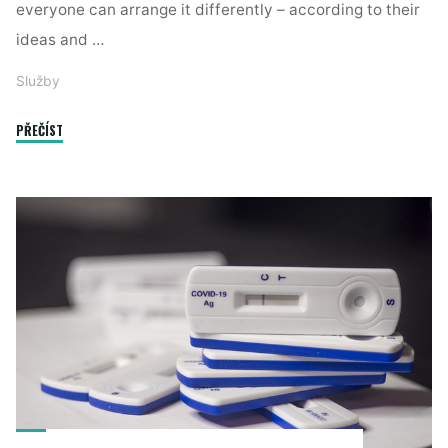
everyone can arrange it differently – according to their
ideas and …
Služby
"Tip
PŘEČÍST
for
bachelor"