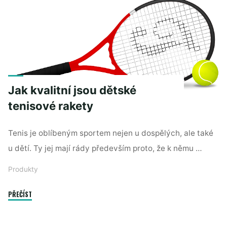
dámu!"
Jak kvalitní jsou dětské
tenisové rakety
Tenis je oblíbeným sportem nejen u dospělých, ale také
u dětí. Ty jej mají rády především proto, že k němu …
Produkty
"Jak
PŘEČÍST
kvalitní
jsou