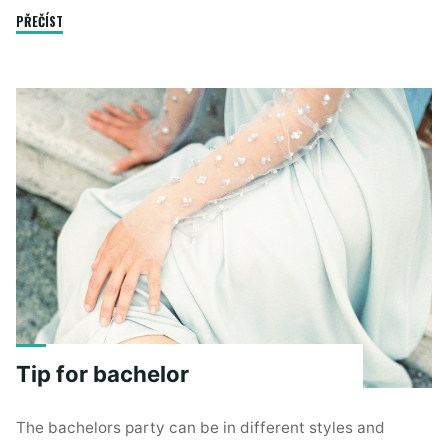
"Chlapi?
PŘEČÍST
Tohle
musíte
mít!"
Tip for bachelor
The bachelors party can be in different styles and