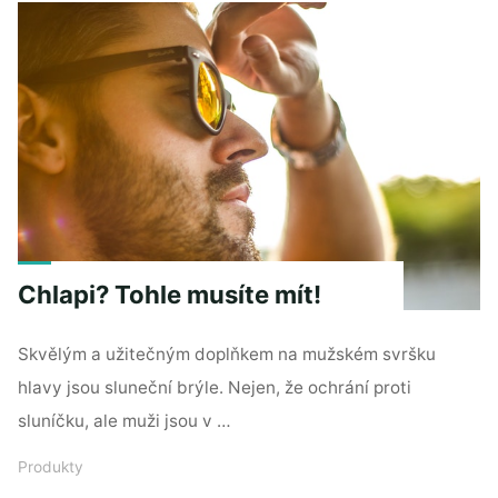
dětské
tenisové
rakety"
Chlapi? Tohle musíte mít!
Skvělým a užitečným doplňkem na mužském svršku
hlavy jsou sluneční brýle. Nejen, že ochrání proti
sluníčku, ale muži jsou v …
Produkty